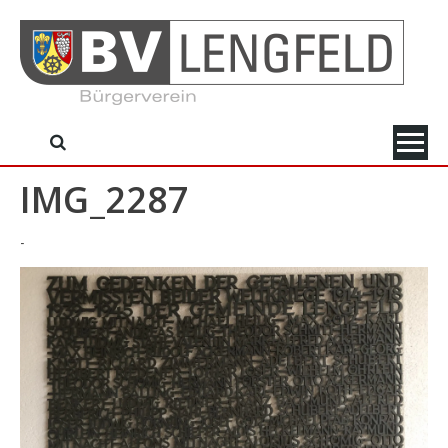
Skip
to
content
IMG_2287
-