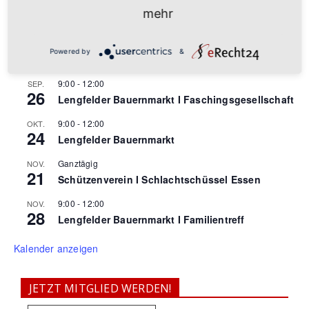
24
Lengfelder Zwiebelkirchweih
mehr
26 September
-
27 September
SEP.
26
Deutsche Schnellschachamateurmeisterschaften
Powered by
&
2026
9:00
-
12:00
SEP.
26
Lengfelder Bauernmarkt I Faschingsgesellschaft
9:00
-
12:00
OKT.
24
Lengfelder Bauernmarkt
Ganztägig
NOV.
21
Schützenverein I Schlachtschüssel Essen
9:00
-
12:00
NOV.
28
Lengfelder Bauernmarkt I Familientreff
Kalender anzeigen
JETZT MITGLIED WERDEN!