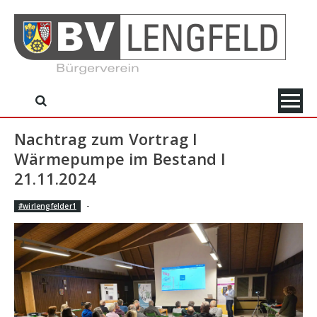
Skip
to
content
Nachtrag zum Vortrag I
Wärmepumpe im Bestand I
21.11.2024
-
#wirlengfelder1