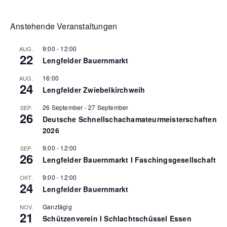
Anstehende Veranstaltungen
9:00
-
12:00
AUG.
22
Lengfelder Bauernmarkt
16:00
AUG.
24
Lengfelder Zwiebelkirchweih
26 September
-
27 September
SEP.
26
Deutsche Schnellschachamateurmeisterschaften
2026
9:00
-
12:00
SEP.
26
Lengfelder Bauernmarkt I Faschingsgesellschaft
9:00
-
12:00
OKT.
24
Lengfelder Bauernmarkt
Ganztägig
NOV.
21
Schützenverein I Schlachtschüssel Essen