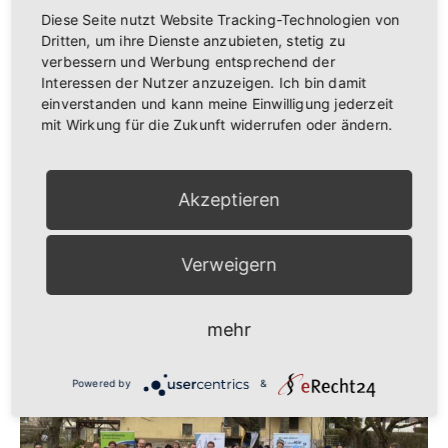
Homepage: www.herrlein.de
Diese Seite nutzt Website Tracking-Technologien von
Dritten, um ihre Dienste anzubieten, stetig zu
Nina Lang, aRbi-Energie UG, Bayernstr. 108, 97204 Höchberg
verbessern und Werbung entsprechend der
Interessen der Nutzer anzuzeigen. Ich bin damit
• Staatliche Förderung Wärmepumpen
einverstanden und kann meine Einwilligung jederzeit
Telefon: 017651050971
Email: aRbi-energie@gmx.de
mit Wirkung für die Zukunft widerrufen oder ändern.
Dipl.-Ing. Bernd Heinelt, Bürgerverein Heuchelhof
Akzeptieren
• Luft- Luft Wärmepumpen im Bestandsbau
Dipl. Ing. „UNIV“ Bernd Heinelt
Bürgerverein Heuchelhof
Telefon: 0931 / 60 500
Verweigern
Email: heineltbernd@t-online.de
mehr
DAS KÖNNTE SIE AUCH INTERESSIEREN
Powered by
&