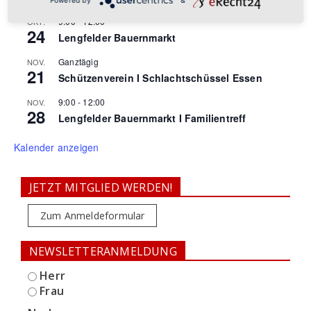
9:00
-
12:00
OKT.
24
Lengfelder Bauernmarkt
Ganztägig
NOV.
21
Schützenverein I Schlachtschüssel Essen
9:00
-
12:00
NOV.
28
Lengfelder Bauernmarkt I Familientreff
Kalender anzeigen
JETZT MITGLIED WERDEN!
Zum Anmeldeformular
NEWSLETTERANMELDUNG
Herr
Frau