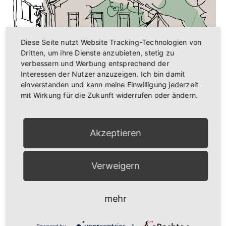
Führung I Lengfelder Geschichten mit Alois
Diese Seite nutzt Website Tracking-Technologien von
Hornung
Dritten, um ihre Dienste anzubieten, stetig zu
verbessern und Werbung entsprechend der
Interessen der Nutzer anzuzeigen. Ich bin damit
einverstanden und kann meine Einwilligung jederzeit
Anstehende Veranstaltungen
mit Wirkung für die Zukunft widerrufen oder ändern.
9:00
-
12:00
AUG.
22
Lengfelder Bauernmarkt
Akzeptieren
16:00
AUG.
24
Lengfelder Zwiebelkirchweih
Verweigern
26 September
-
27 September
SEP.
26
Deutsche Schnellschachamateurmeisterschaften
2026
mehr
9:00
-
12:00
SEP.
26
Lengfelder Bauernmarkt I Faschingsgesellschaft
Powered by
&