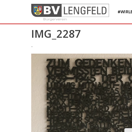
Skip
to
#WIRL
content
IMG_2287
-