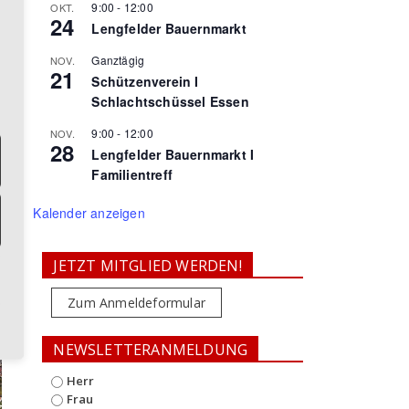
9:00
-
12:00
OKT.
24
Lengfelder Bauernmarkt
Ganztägig
NOV.
21
Schützenverein I
Schlachtschüssel Essen
9:00
-
12:00
NOV.
28
Lengfelder Bauernmarkt I
Familientreff
Kalender anzeigen
JETZT MITGLIED WERDEN!
Zum Anmeldeformular
NEWSLETTERANMELDUNG
Herr
Frau