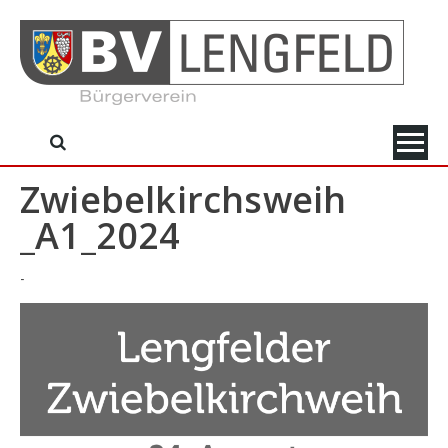
Skip
to
content
Zwiebelkirchsweih
_A1_2024
-