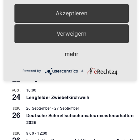
Akzeptieren
Verweigern
Umwelt und Ökologie
mehr
Anstehende Veranstaltungen
Powered by
&
9:00
-
12:00
AUG.
22
Lengfelder Bauernmarkt
16:00
AUG.
24
Lengfelder Zwiebelkirchweih
26 September
-
27 September
SEP.
26
Deutsche Schnellschachamateurmeisterschaften
2026
9:00
-
12:00
SEP.
26