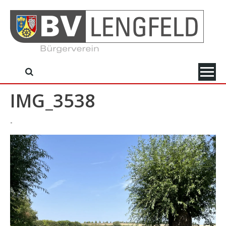
Skip
to
content
IMG_3538
-