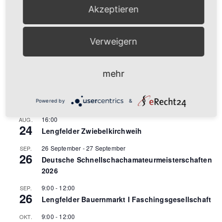
Akzeptieren
Entschärfung der Verkehrssituation und –
belastung!
Verweigern
Anstehende Veranstaltungen
mehr
9:00
-
12:00
AUG.
22
Lengfelder Bauernmarkt
Powered by
&
16:00
AUG.
24
Lengfelder Zwiebelkirchweih
26 September
-
27 September
SEP.
26
Deutsche Schnellschachamateurmeisterschaften
2026
9:00
-
12:00
SEP.
26
Lengfelder Bauernmarkt I Faschingsgesellschaft
9:00
-
12:00
OKT.