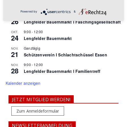
2026
Powered by
&
9:00
-
12:00
SEP.
26
Lengfelder Bauernmarkt I Faschingsgesellschaft
9:00
-
12:00
OKT.
24
Lengfelder Bauernmarkt
Ganztägig
NOV.
21
Schützenverein I Schlachtschüssel Essen
9:00
-
12:00
NOV.
28
Lengfelder Bauernmarkt I Familientreff
Kalender anzeigen
JETZT MITGLIED WERDEN!
Zum Anmeldeformular
NEWSLETTERANMELDUNG