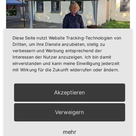
Diese Seite nutzt Website Tracking-Technologien von
Dritten, um ihre Dienste anzubieten, stetig zu
verbessern und Werbung entsprechend der
Brigitte Jünger – Honig
Interessen der Nutzer anzuzeigen. Ich bin damit
einverstanden und kann meine Einwilligung jederzeit
mit Wirkung für die Zukunft widerrufen oder ändern.
Anstehende Veranstaltungen
Akzeptieren
9:00
-
12:00
AUG.
22
Lengfelder Bauernmarkt
16:00
AUG.
Verweigern
24
Lengfelder Zwiebelkirchweih
26 September
-
27 September
SEP.
mehr
26
Deutsche Schnellschachamateurmeisterschaften