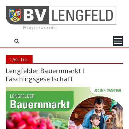
Skip
to
content
TAG: FGL
Lengfelder Bauernmarkt I
Faschingsgesellschaft