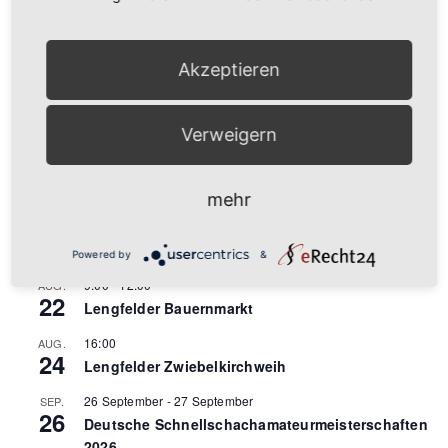
Akzeptieren
Verweigern
PV-Upcycling I DEIN kostenloses PV-Modul für DEIN
Balkonkraftwerk I 02.05.2026
mehr
Anstehende Veranstaltungen
Powered by
&
9:00
-
12:00
AUG.
22
Lengfelder Bauernmarkt
16:00
AUG.
24
Lengfelder Zwiebelkirchweih
26 September
-
27 September
SEP.
26
Deutsche Schnellschachamateurmeisterschaften
2026