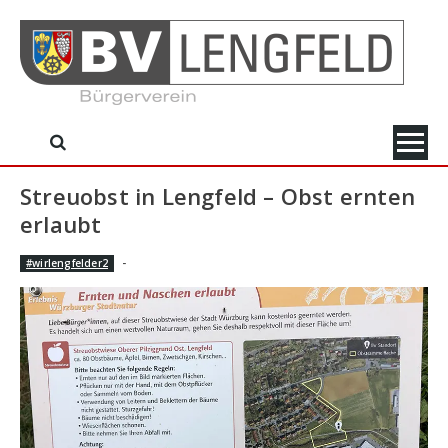
Skip
to
content
Streuobst in Lengfeld – Obst ernten
erlaubt
-
#wirlengfelder2