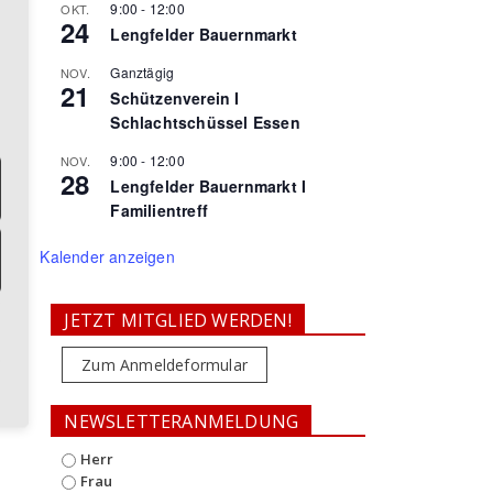
9:00
-
12:00
OKT.
24
Lengfelder Bauernmarkt
Ganztägig
NOV.
21
Schützenverein I
Schlachtschüssel Essen
9:00
-
12:00
NOV.
28
Lengfelder Bauernmarkt I
Familientreff
Kalender anzeigen
JETZT MITGLIED WERDEN!
Zum Anmeldeformular
NEWSLETTERANMELDUNG
Herr
Frau