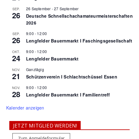
26 September
-
27 September
SEP.
26
Deutsche Schnellschachamateurmeisterschaften
2026
9:00
-
12:00
SEP.
26
Lengfelder Bauernmarkt I Faschingsgesellschaft
9:00
-
12:00
OKT.
24
Lengfelder Bauernmarkt
Ganztägig
NOV.
21
Schützenverein I Schlachtschüssel Essen
9:00
-
12:00
NOV.
28
Lengfelder Bauernmarkt I Familientreff
Kalender anzeigen
JETZT MITGLIED WERDEN!
Zum Anmeldeformular