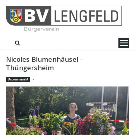
Skip
to
content
Nicoles Blumenhäusel –
Thüngersheim
-
Bauernmarkt