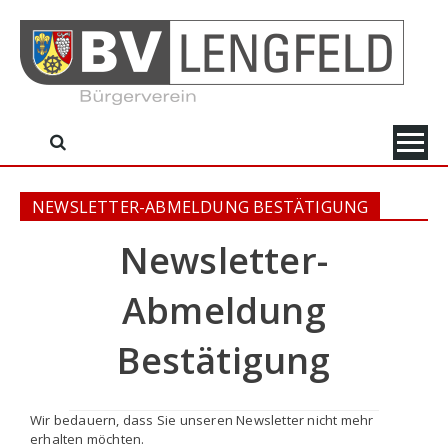
Skip
to
content
NEWSLETTER-ABMELDUNG BESTÄTIGUNG
Newsletter-
Abmeldung
Bestätigung
Wir bedauern, dass Sie unseren Newsletter nicht mehr
erhalten möchten.