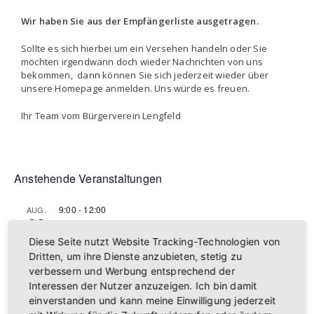
Wir haben Sie aus der Empfängerliste ausgetragen.
Sollte es sich hierbei um ein Versehen handeln oder Sie
möchten irgendwann doch wieder Nachrichten von uns
bekommen, dann können Sie sich jederzeit wieder über
unsere Homepage anmelden. Uns würde es freuen.
Ihr Team vom Bürgerverein Lengfeld
Anstehende Veranstaltungen
9:00
-
12:00
AUG.
22
Lengfelder Bauernmarkt
Diese Seite nutzt Website Tracking-Technologien von
16:00
AUG.
Dritten, um ihre Dienste anzubieten, stetig zu
24
Lengfelder Zwiebelkirchweih
verbessern und Werbung entsprechend der
Interessen der Nutzer anzuzeigen. Ich bin damit
26 September
-
27 September
SEP.
26
einverstanden und kann meine Einwilligung jederzeit
Deutsche Schnellschachamateurmeisterschaften