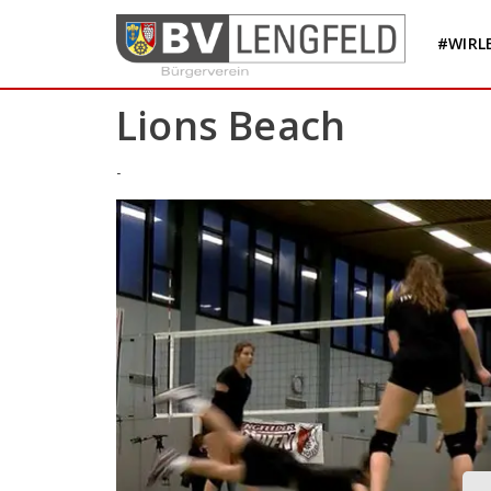
Skip
to
#WIRL
content
Lions Beach
-