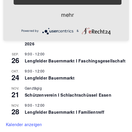
22
Lengfelder Bauernmarkt
16:00
AUG.
mehr
24
Lengfelder Zwiebelkirchweih
26 September
-
27 September
SEP.
Powered by
&
26
Deutsche Schnellschachamateurmeisterschaften
2026
9:00
-
12:00
SEP.
26
Lengfelder Bauernmarkt I Faschingsgesellschaft
9:00
-
12:00
OKT.
24
Lengfelder Bauernmarkt
Ganztägig
NOV.
21
Schützenverein I Schlachtschüssel Essen
9:00
-
12:00
NOV.
28
Lengfelder Bauernmarkt I Familientreff
Kalender anzeigen