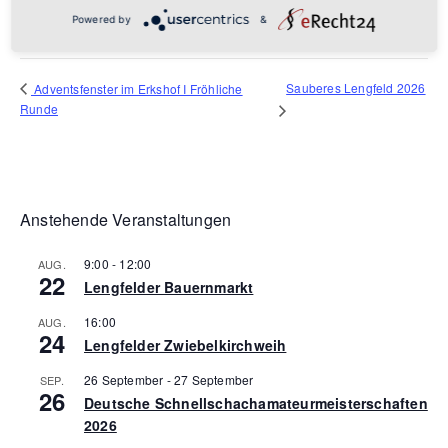
Würzburg
,
97076
Google Karte anzeigen
Powered by
&
Sauberes Lengfeld 2026
Adventsfenster im Erkshof I Fröhliche
Runde
Anstehende Veranstaltungen
9:00
-
12:00
AUG.
22
Lengfelder Bauernmarkt
16:00
AUG.
24
Lengfelder Zwiebelkirchweih
26 September
-
27 September
SEP.
26
Deutsche Schnellschachamateurmeisterschaften
2026