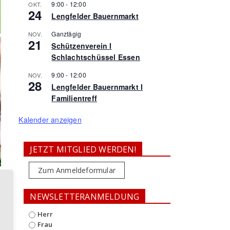
9:00
-
12:00
OKT.
24
Lengfelder Bauernmarkt
Ganztägig
NOV.
21
Schützenverein I
Schlachtschüssel Essen
9:00
-
12:00
NOV.
28
Lengfelder Bauernmarkt I
Familientreff
Kalender anzeigen
JETZT MITGLIED WERDEN!
Zum Anmeldeformular
NEWSLETTERANMELDUNG
Herr
Frau