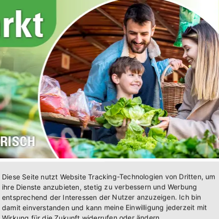
Diese Seite nutzt Website Tracking-Technologien von Dritten, um
kt regional – biologisch – frisch!
ihre Dienste anzubieten, stetig zu verbessern und Werbung
2:30 Uhr auf dem Vorplatz der Kürnachtalhalle
entsprechend der Interessen der Nutzer anzuzeigen. Ich bin
damit einverstanden und kann meine Einwilligung jederzeit mit
e heimische Produkte von regionalen
Wirkung für die Zukunft widerrufen oder ändern.