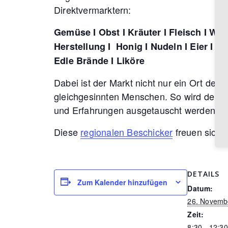
Direktvermarktern:
Gemüse I Obst I Kräuter I Fleisch I Wur
Herstellung I Honig I Nudeln I Eier I Ma
Edle Brände I Liköre
Dabei ist der Markt nicht nur ein Ort des 
gleichgesinnten Menschen. So wird der E
und Erfahrungen ausgetauscht werden.
Diese
regionalen Beschicker
freuen sich 
DETAILS
Zum Kalender hinzufügen
Datum:
26. Novemb
Zeit:
8:30 - 12:30