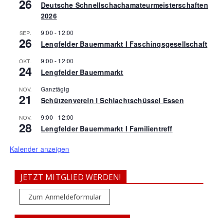
26
Deutsche Schnellschachamateurmeisterschaften
2026
9:00
-
12:00
SEP.
26
Lengfelder Bauernmarkt I Faschingsgesellschaft
9:00
-
12:00
OKT.
24
Lengfelder Bauernmarkt
Ganztägig
NOV.
21
Schützenverein I Schlachtschüssel Essen
9:00
-
12:00
NOV.
28
Lengfelder Bauernmarkt I Familientreff
Kalender anzeigen
JETZT MITGLIED WERDEN!
Zum Anmeldeformular