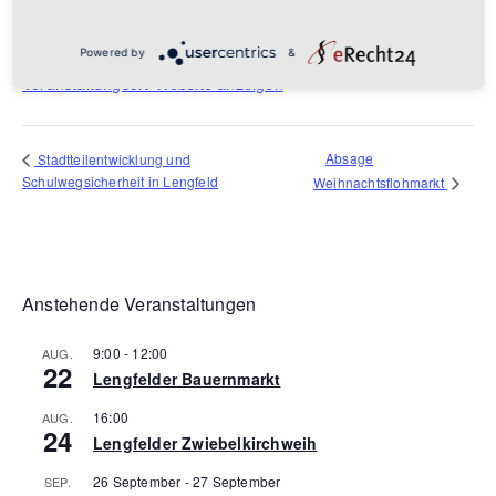
Würzburg
,
97076
Deutschland
Google Karte anzeigen
Telefon
0931 - 372885
Powered by
&
Veranstaltungsort-Website anzeigen
Absage
Stadtteilentwicklung und
Schulwegsicherheit in Lengfeld
Weihnachtsflohmarkt
Anstehende Veranstaltungen
9:00
-
12:00
AUG.
22
Lengfelder Bauernmarkt
16:00
AUG.
24
Lengfelder Zwiebelkirchweih
26 September
-
27 September
SEP.