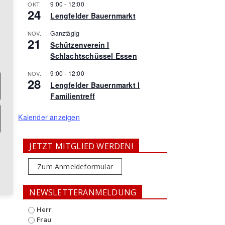
9:00
-
12:00
OKT.
24
Lengfelder Bauernmarkt
Ganztägig
NOV.
21
Schützenverein I
Schlachtschüssel Essen
9:00
-
12:00
NOV.
28
Lengfelder Bauernmarkt I
Familientreff
Kalender anzeigen
JETZT MITGLIED WERDEN!
Zum Anmeldeformular
NEWSLETTERANMELDUNG
Herr
Frau