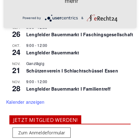
mehr
26 September
-
27 September
SEP.
26
Deutsche Schnellschachamateurmeisterschaften
2026
Powered by
&
9:00
-
12:00
SEP.
26
Lengfelder Bauernmarkt I Faschingsgesellschaft
9:00
-
12:00
OKT.
24
Lengfelder Bauernmarkt
Ganztägig
NOV.
21
Schützenverein I Schlachtschüssel Essen
9:00
-
12:00
NOV.
28
Lengfelder Bauernmarkt I Familientreff
Kalender anzeigen
JETZT MITGLIED WERDEN!
Zum Anmeldeformular