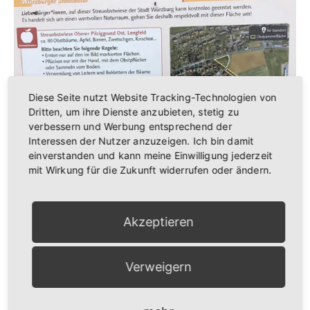
Diese Seite nutzt Website Tracking-Technologien von
Dritten, um ihre Dienste anzubieten, stetig zu
verbessern und Werbung entsprechend der
Interessen der Nutzer anzuzeigen. Ich bin damit
Streuobst in Lengfeld – Obst ernten erlaubt
einverstanden und kann meine Einwilligung jederzeit
mit Wirkung für die Zukunft widerrufen oder ändern.
Anstehende Veranstaltungen
Akzeptieren
9:00
-
12:00
AUG.
22
Lengfelder Bauernmarkt
Verweigern
16:00
AUG.
24
Lengfelder Zwiebelkirchweih