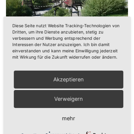
Diese Seite nutzt Website Tracking-Technologien von
Dritten, um ihre Dienste anzubieten, stetig zu
Attraktives Lengfeld für Kinder und Jugendliche
verbessern und Werbung entsprechend der
Interessen der Nutzer anzuzeigen. Ich bin damit
einverstanden und kann meine Einwilligung jederzeit
Anstehende Veranstaltungen
mit Wirkung für die Zukunft widerrufen oder ändern.
9:00
-
12:00
AUG.
22
Lengfelder Bauernmarkt
Akzeptieren
16:00
AUG.
24
Lengfelder Zwiebelkirchweih
Verweigern
26 September
-
27 September
SEP.
26
Deutsche Schnellschachamateurmeisterschaften
2026
mehr
9:00
-
12:00
SEP.
26