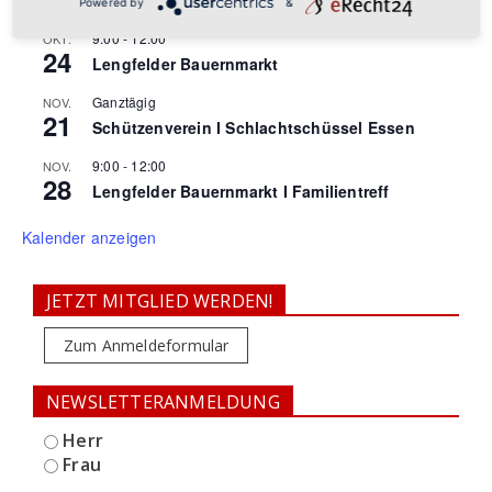
Lengfelder Bauernmarkt I Faschingsgesellschaft
Powered by
&
9:00
-
12:00
OKT.
24
Lengfelder Bauernmarkt
Ganztägig
NOV.
21
Schützenverein I Schlachtschüssel Essen
9:00
-
12:00
NOV.
28
Lengfelder Bauernmarkt I Familientreff
Kalender anzeigen
JETZT MITGLIED WERDEN!
Zum Anmeldeformular
NEWSLETTERANMELDUNG
Herr
Frau