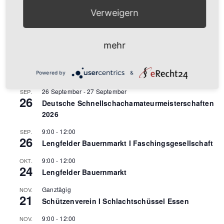
Anstehende Veranstaltungen
Verweigern
9:00
-
12:00
AUG.
22
mehr
Lengfelder Bauernmarkt
16:00
AUG.
24
Lengfelder Zwiebelkirchweih
Powered by
&
26 September
-
27 September
SEP.
26
Deutsche Schnellschachamateurmeisterschaften
2026
9:00
-
12:00
SEP.
26
Lengfelder Bauernmarkt I Faschingsgesellschaft
9:00
-
12:00
OKT.
24
Lengfelder Bauernmarkt
Ganztägig
NOV.
21
Schützenverein I Schlachtschüssel Essen
9:00
-
12:00
NOV.