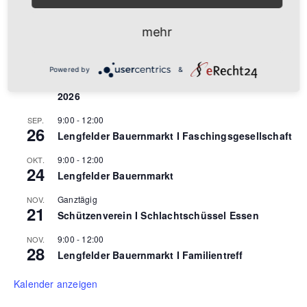
Lengfelder Bauernmarkt
16:00
AUG.
mehr
24
Lengfelder Zwiebelkirchweih
26 September
-
27 September
SEP.
Powered by
&
26
Deutsche Schnellschachamateurmeisterschaften
2026
9:00
-
12:00
SEP.
26
Lengfelder Bauernmarkt I Faschingsgesellschaft
9:00
-
12:00
OKT.
24
Lengfelder Bauernmarkt
Ganztägig
NOV.
21
Schützenverein I Schlachtschüssel Essen
9:00
-
12:00
NOV.
28
Lengfelder Bauernmarkt I Familientreff
Kalender anzeigen